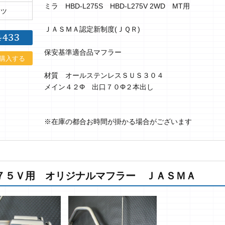
ミラ HBD-L275S HBD-L275V 2WD MT用
ーツ
ＪＡＳＭＡ認定新制度(ＪＱＲ)
保安基準適合品マフラー
購入する
材質 オールステンレスＳＵＳ３０４
メイン４２Φ 出口７０Φ２本出し
※在庫の都合お時間が掛かる場合がございます
２７５Ｖ用 オリジナルマフラー ＪＡＳＭＡ