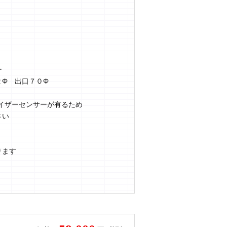
ー
Φ 出口７０Φ
イザーセンサーが有るため
さい
ります