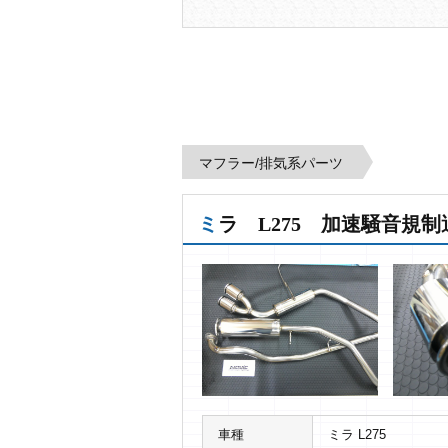
マフラー/排気系パーツ
ミラ L275 加速騒音規
車種
ミラ L275