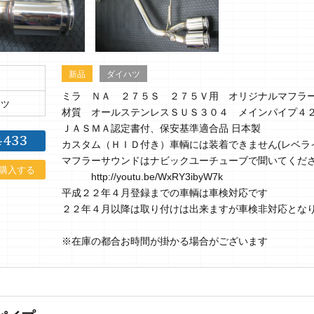
新品
ダイハツ
ミラ ＮＡ ２７５Ｓ ２７５Ｖ用 オリジナルマフラ
ーツ
材質 オールステンレスＳＵＳ３０４ メインパイプ４２
ＪＡＳＭＡ認定書付、保安基準適合品 日本製
カスタム（ＨＩＤ付き）車輌には装着できません(レベラ
マフラーサウンドはナビックユーチューブで聞いてくだ
購入する
http://youtu.be/WxRY3ibyW7k
平成２２年４月登録までの車輌は車検対応です
２２年４月以降は取り付けは出来ますが車検非対応とな
※在庫の都合お時間が掛かる場合がございます