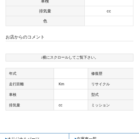
車検
排気量
cc
色
お店からのコメント
↓横にスクロールしてご覧下さい。
年式
修復歴
走行距離
Km
リサイクル
車検
型式
排気量
cc
ミッション
オリジナルパーツ
在庫車一覧