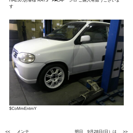
HA23のお客様 RAYS A●LAP シロ ご購入有難うございま
す
$CoMmEntmY
<<
メンテ
明日 9月28日(日）は
>>