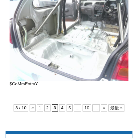
$CoMmEntmY
3 / 10
«
1
2
3
4
5
...
10
...
»
最後 »