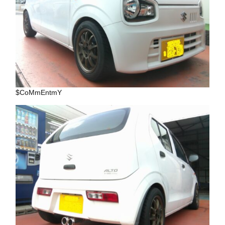
$CoMmEntmY